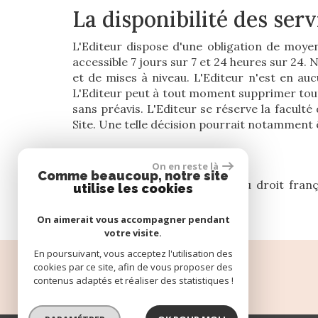
La disponibilité des serv
L'Editeur dispose d'une obligation de moyen
accessible 7 jours sur 7 et 24 heures sur 24
et de mises à niveau. L'Editeur n'est en auc
L'Editeur peut à tout moment supprimer tout
sans préavis. L'Editeur se réserve la faculté 
Site. Une telle décision pourrait notamment 
Droit applicable
On en reste là
Comme beaucoup, notre site
Le présent texte est soumis au droit fran
utilise les cookies
d'avertissement.
On aimerait vous accompagner pendant
votre visite.
En poursuivant, vous acceptez l'utilisation des
cookies par ce site, afin de vous proposer des
Espace propriétaire
contenus adaptés et réaliser des statistiques !