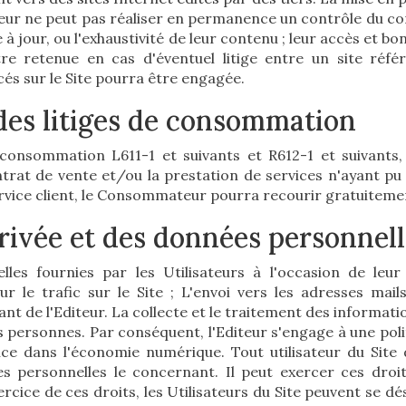
iteur ne peut pas réaliser en permanence un contrôle du co
 mise à jour, ou l'exhaustivité de leur contenu ; leur accès 
re retenue en cas d'éventuel litige entre un site référ
cés sur le Site pourra être engagée.
 des litiges de consommation
onsommation L611-1 et suivants et R612-1 et suivants, i
ntrat de vente et/ou la prestation de services n'ayant pu
rvice client, le Consommateur pourra recourir gratuitemen
privée et des données personnel
lles fournies par les Utilisateurs à l'occasion de leur 
ur le trafic sur le Site ; L'envoi vers les adresses mail
t de l'Editeur. La collecte et le traitement des informatio
personnes. Par conséquent, l'Editeur s'engage à une poli
ce dans l'économie numérique. Tout utilisateur du Site d
es personnelles le concernant. Il peut exercer ces droi
ercice de ces droits, les Utilisateurs du Site peuvent se dé