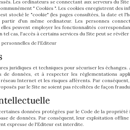
essés. Les ordinateurs se connectant aux serveurs du Site 
communément " Cookies ". Les cookies enregistrent des info
est stocké le "cookie" (les pages consultées, la date et l'
es à partir d'un même ordinateur. Les personnes connec
, elles peuvent employer les fonctionnalités correspondan
n tel cas, l'accès à certains services du Site peut se révéler
 personnelles de l'Editeur
s
es juridiques et techniques pour sécuriser les échanges. A
de données, et à respecter les réglementations applica
 réseau Internet et les risques afférents. Par conséquent, 
oposés par le Site ne soient pas récoltées de façon fraudul
ntellectuelle
 certaines données protégées par le Code de la propriété i
ase de données. Par conséquent, leur exploitation offline o
t expresse de l'Editeur est interdite.