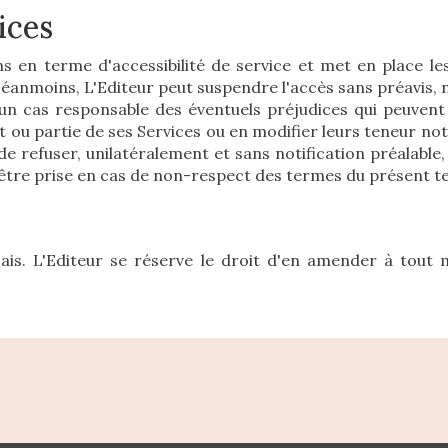
ices
s en terme d'accessibilité de service et met en place le
. Néanmoins, L'Editeur peut suspendre l'accès sans préav
un cas responsable des éventuels préjudices qui peuvent 
 ou partie de ses Services ou en modifier leurs teneur no
de refuser, unilatéralement et sans notification préalable,
être prise en cas de non-respect des termes du présent tex
çais. L'Editeur se réserve le droit d'en amender à tout