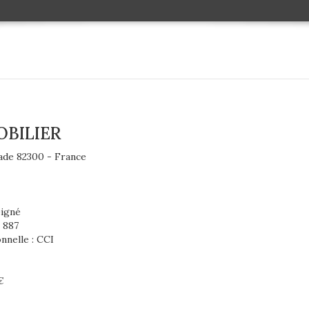
OBILIER
sade 82300 - France
eigné
 887
nnelle : CCI
€