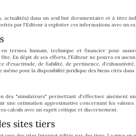
, actualités) dans un seul but documentaire et à titre i
nvités par l'Editeur à exploiter ces informations avec un e
s
 en termes humain, technique et financier pour assur
 Site. En dépit de ses efforts, l'Editeur ne pourra en aucu
d'exactitude, de fiabilité, de pertinence, d'exhaustivité,
de même pour la disponibilité juridique des biens cités dans
tion des "simulateurs" permettant d'effectuer aisément u
ir une estimation approximative concernant les valeurs 
 ces calculs avec un esprit critique et discernement.
es sites tiers
 vers des sites Internet édités par des tiers. La mise en p