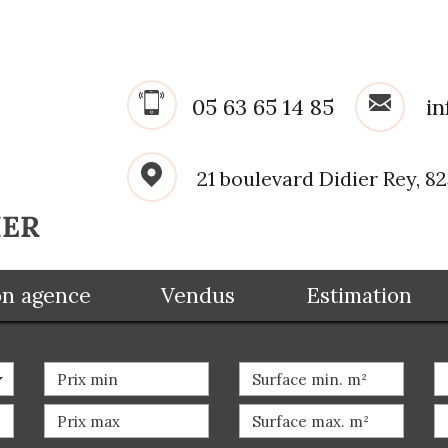
05 63 65 14 85
in
21 boulevard Didier Rey, 
Mon agence
Vendus
Estimation