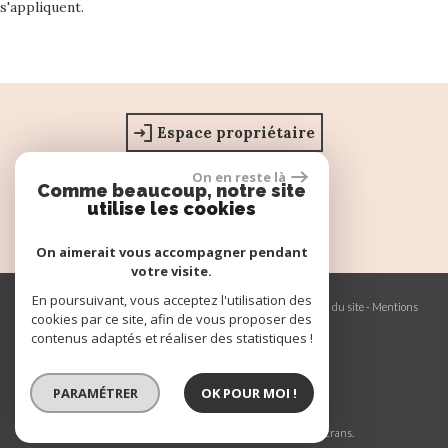
s'appliquent.
Espace propriétaire
On en reste là
Comme beaucoup, notre site
utilise les cookies
On aimerait vous accompagner pendant
votre visite.
En poursuivant, vous acceptez l'utilisation des
© 2026 | Tous droits réservés | Traduction powered by Google -
Plan du site
-
Mentions
cookies par ce site, afin de vous proposer des
légales
-
Nos honoraires
-
Partenaires
-
Admin
-
Politique RGPD
contenus adaptés et réaliser des statistiques !
PARAMÉTRER
OK POUR MOI !
Site internet compatible multi-supports,
un seul site adaptable à tous les types d'écrans.