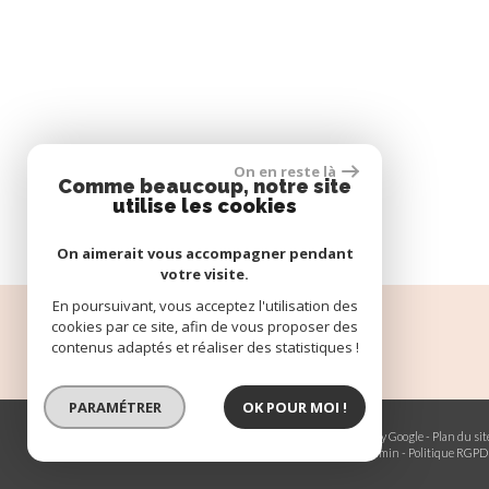
On en reste là
Comme beaucoup, notre site
utilise les cookies
On aimerait vous accompagner pendant
votre visite.
En poursuivant, vous acceptez l'utilisation des
cookies par ce site, afin de vous proposer des
Espace propriétaire
contenus adaptés et réaliser des statistiques !
PARAMÉTRER
OK POUR MOI !
© 2026 | Tous droits réservés | Traduction powered by Google -
Plan du sit
Mentions légales
-
Nos honoraires
-
Partenaires
-
Admin
-
Politique RGPD