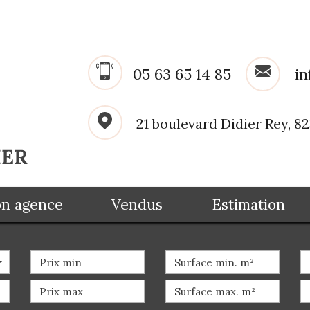
05 63 65 14 85
in
21 boulevard Didier Rey, 
Mon agence
Vendus
Estimation