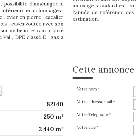
 , possibilité d'aménager le
un usage standard est com
s intérieurs en colombages ,
l'année de référence des p
, évier en pierre , escalier
estimation.
bois , caves voutée avec son
ut sur un beau terrain arboré
Val , DPE classé E , gaz a
cette annonc
Votre nom *
Votre adresse mail *
82140
Votre Téléphone *
250 m²
Votre ville *
2 440 m²