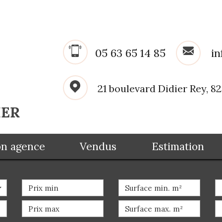
05 63 65 14 85
in
21 boulevard Didier Rey, 
Mon agence
Vendus
Estimation