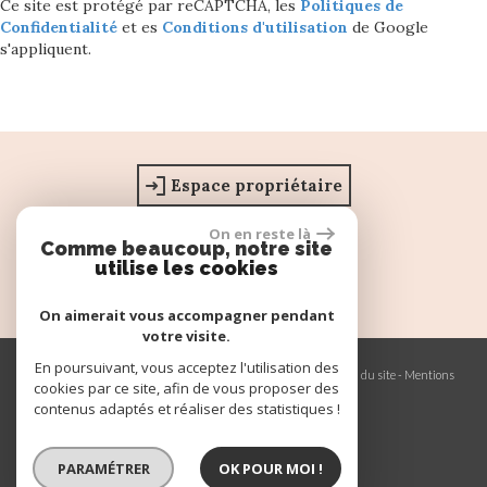
Ce site est protégé par reCAPTCHA, les
Politiques de
Confidentialité
et es
Conditions d'utilisation
de Google
s'appliquent.
Espace propriétaire
On en reste là
Comme beaucoup, notre site
utilise les cookies
On aimerait vous accompagner pendant
votre visite.
En poursuivant, vous acceptez l'utilisation des
© 2026 | Tous droits réservés | Traduction powered by Google -
Plan du site
-
Mentions
cookies par ce site, afin de vous proposer des
légales
-
Nos honoraires
-
Partenaires
-
Admin
-
Politique RGPD
contenus adaptés et réaliser des statistiques !
PARAMÉTRER
OK POUR MOI !