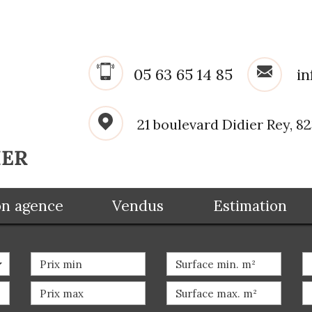
05 63 65 14 85
in
21 boulevard Didier Rey, 
Mon agence
Vendus
Estimation